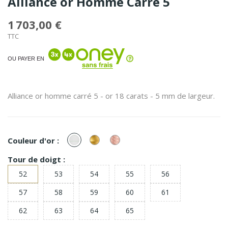
Alliance or Homme Carré 5
1 703,00 €
TTC
OU PAYER EN
Alliance or homme carré 5 - or 18 carats - 5 mm de largeur.
or
or
or
Couleur d'or :
Blanc
Jaune
Rose
Tour de doigt :
52
53
54
55
56
57
58
59
60
61
62
63
64
65