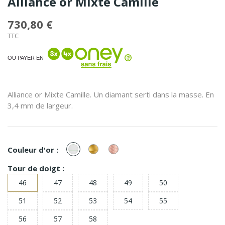
Alliance or Mixte Camille
730,80 €
TTC
OU PAYER EN
Alliance or Mixte Camille. Un diamant serti dans la masse. En
3,4 mm de largeur.
or
or
or
Couleur d'or :
Blanc
Jaune
Rose
Tour de doigt :
46
47
48
49
50
51
52
53
54
55
56
57
58