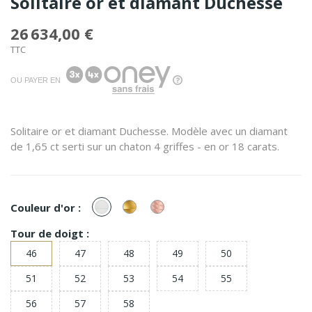
Solitaire or et diamant Duchesse
26 634,00 €
TTC
OU PAYER EN
Solitaire or et diamant Duchesse. Modèle avec un diamant
de 1,65 ct serti sur un chaton 4 griffes - en or 18 carats.
or
or
or
Couleur d'or :
Blanc
Jaune
Rose
Tour de doigt :
46
47
48
49
50
51
52
53
54
55
56
57
58