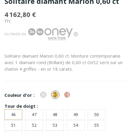
Solitaire diamant Marion 0,60 ct
4 162,80 €
TTC
OU PAYER EN
Solitaire diamant Marion 0,60 ct. Monture contemporaine
avec 1 diamant rond (Brillant) de 0,60 ct GVS2 serti sur un
chaton 4 griffes - en or 18 carats.
or
or
or
Couleur d'or :
Blanc
Jaune
Rose
Tour de doigt :
46
47
48
49
50
51
52
53
54
55