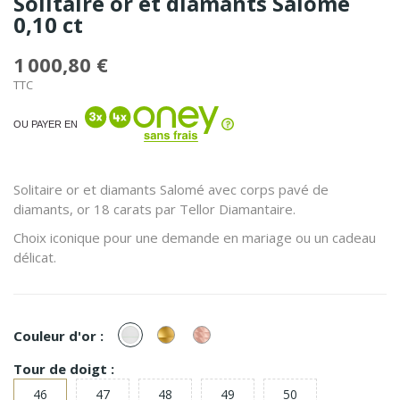
Solitaire or et diamants Salomé
0,10 ct
1 000,80 €
TTC
OU PAYER EN
Solitaire or et diamants Salomé avec corps pavé de
diamants, or 18 carats par Tellor Diamantaire.
Choix iconique pour une demande en mariage ou un cadeau
délicat.
or
or
or
Couleur d'or :
Blanc
Jaune
Rose
Tour de doigt :
46
47
48
49
50