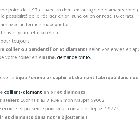
forme poire de 1,97 ct avec un demi entourage de diamants rond (br
la possibilité de le réaliser en or jaune ou en or rose 18 carats.
,2mm avec un fermoir mousqueton.
té avec grâce et discrétion.
pour toujours.
re collier ou pendentif or et diamants
selon vos envies en ap
de votre collier en
Platine
,
demande d’info
.
opose ce
bijou Femme or saphir et diamant fabriqué dans nos 
de
colliers-diamant
en or et diamants.
 ateliers Lyonnais au 3 Rue Simon Maupin 69002 !
re écoute et présente pour vous conseiller depuis 1977 !
r et diamants dans notre bijouterie !