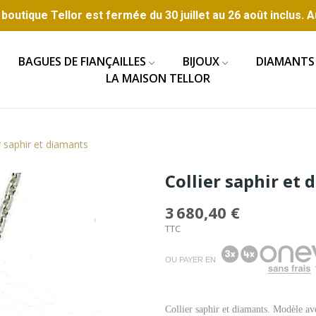
boutique Tellor est fermée du 30 juillet au 26 août inclus. A
BAGUES DE FIANÇAILLES
BIJOUX
DIAMANTS
LA MAISON TELLOR
r saphir et diamants
Collier saphir et
3 680,40 €
TTC
OU PAYER EN
Collier saphir et diamants. Modèle av