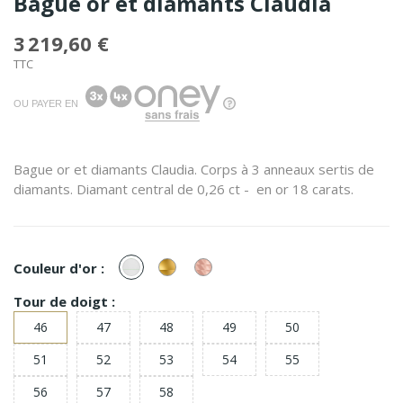
Bague or et diamants Claudia
3 219,60 €
TTC
OU PAYER EN
Bague or et diamants Claudia. Corps à 3 anneaux sertis de
diamants. Diamant central de 0,26 ct - en or 18 carats.
or
or
or
Couleur d'or :
Blanc
Jaune
Rose
Tour de doigt :
46
47
48
49
50
51
52
53
54
55
56
57
58