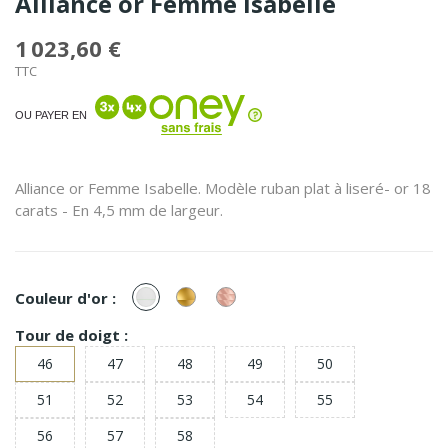
Alliance or Femme Isabelle
1 023,60 €
TTC
OU PAYER EN
Alliance or Femme Isabelle. Modèle ruban plat à liseré- or 18
carats - En 4,5 mm de largeur.
or
or
or
Couleur d'or :
Blanc
Jaune
Rose
Tour de doigt :
46
47
48
49
50
51
52
53
54
55
56
57
58