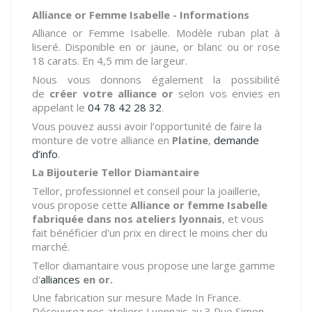
Alliance or Femme Isabelle - Informations
Alliance or Femme Isabelle. Modèle ruban plat à
liseré. Disponible en or jaune, or blanc ou or rose
18 carats. En 4,5 mm de largeur.
Nous vous donnons également la possibilité
de
créer votre alliance or
selon vos envies en
appelant le
04 78 42 28 32
.
Vous pouvez aussi avoir l’opportunité de faire la
monture de votre alliance en
Platine
,
demande
d’info
.
La Bijouterie Tellor Diamantaire
Tellor, professionnel et conseil pour la joaillerie,
vous propose cette
Alliance or femme Isabelle
fabriquée dans nos ateliers lyonnais
, et vous
fait bénéficier d'un prix en direct le moins cher du
marché.
Tellor diamantaire vous propose une large gamme
d'
alliances
en or.
Une fabrication sur mesure Made In France.
Découvrez nos ateliers Lyonnais au 3 Rue Simon