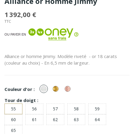
Alliance or Homme Jimmy
1 392,00 €
TTC
OU PAYER EN
Alliance or homme Jimmy. Modèle riveté - or 18 carats
(couleur au choix) - En 6,5 mm de largeur.
or
or
or
Couleur d'or :
Blanc
Jaune
Rose
Tour de doigt :
55
56
57
58
59
60
61
62
63
64
65