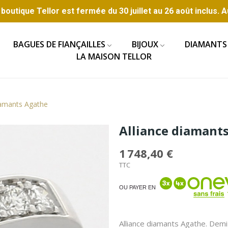
boutique Tellor est fermée du 30 juillet au 26 août inclus. A
BAGUES DE FIANÇAILLES
BIJOUX
DIAMANTS
LA MAISON TELLOR
iamants Agathe
Alliance diamant
1 748,40 €
TTC
OU PAYER EN
Alliance diamants Agathe. Demi t