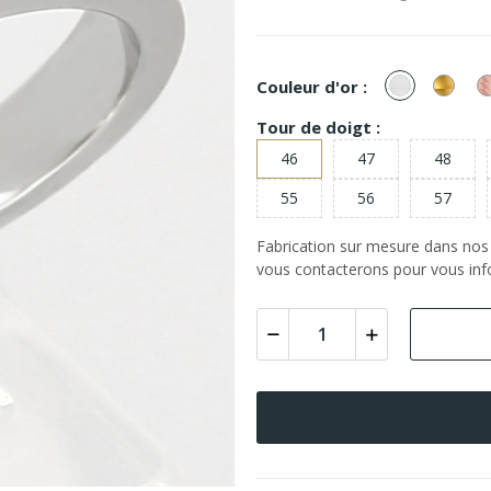
or
or
Couleur d'or :
Blanc
Jaun
Tour de doigt :
46
47
48
55
56
57
Fabrication sur mesure dans nos a
vous contacterons pour vous info