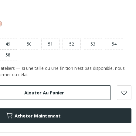
or
e
Rose
49
50
51
52
53
54
58
teliers — si une taille ou une finition n’est pas disponible, nous
rmer du délai.
Ajouter Au Panier
Acheter Maintenant