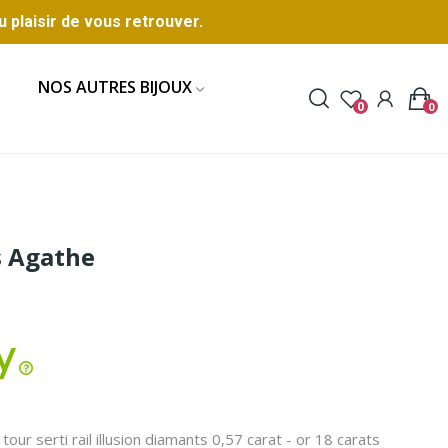
u plaisir de vous retrouver.
NOS AUTRES BIJOUX
0
0
s Agathe
our serti rail illusion diamants 0,57 carat - or 18 carats