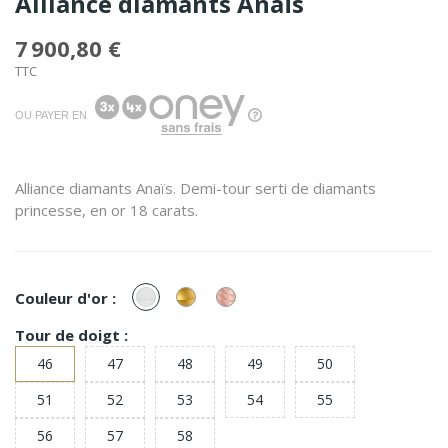
Alliance diamants Anaïs
7 900,80 €
TTC
OU PAYER EN
Alliance diamants Anaïs. Demi-tour serti de diamants
princesse, en or 18 carats.
or
or
or
Couleur d'or :
Blanc
Jaune
Rose
Tour de doigt :
46
47
48
49
50
51
52
53
54
55
56
57
58