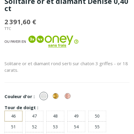
Solitaire or et diamant Denise 0,40
ct
2 391,60 €
TTC
OU PAYER EN
Solitaire or et diamant rond serti sur chaton 3 griffes - or 18
carats.
or
or
or
Couleur d'or :
Blanc
Jaune
Rose
Tour de doigt :
46
47
48
49
50
51
52
53
54
55