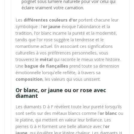
poignet sous lumière naturelle pour voir celui qui
éclaire vraiment votre carnation.
Les
différentes couleurs d'or
portent chacune leur
symbolique : l'
or jaune
évoque l'abondance et la
tradition, l'or blanc incarne la pureté et la modernité,
tandis que l'or rose suggère la tendresse et le
romantisme actuel. En associant ces significations
culturelles à vos préférences personnelles, vous
trouverez le
métal
qui raconte le mieux votre histoire.
Une
bague de fiançailles
prend toute sa dimension
émotionnelle lorsqu'elle reflète, à travers sa
composition
, les valeurs qui vous unissent.
Or blanc, or jaune ou or rose avec
diamant
Les diamants D à F révèlent toute leur pureté lorsqu'ils
sont sertis sur des métaux blancs comme l'
or blanc
ou
le platine, qui mettent en valeur leur brillance. Les
pierres G à H forment une belle alliance avec l'
or
jaune
, qui équilibre leur légère chaleur. Les diamants H