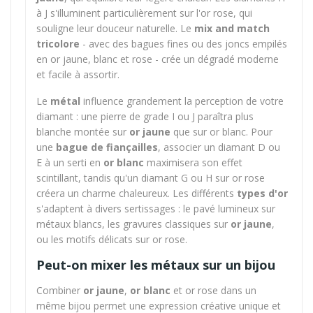
à J s'illuminent particulièrement sur l'or rose, qui
souligne leur douceur naturelle. Le
mix and match
tricolore
- avec des bagues fines ou des joncs empilés
en or jaune, blanc et rose - crée un dégradé moderne
et facile à assortir.
Le
métal
influence grandement la perception de votre
diamant : une pierre de grade I ou J paraîtra plus
blanche montée sur
or jaune
que sur or blanc. Pour
une
bague de fiançailles
, associer un diamant D ou
E à un serti en
or blanc
maximisera son effet
scintillant, tandis qu'un diamant G ou H sur or rose
créera un charme chaleureux. Les différents
types d'or
s'adaptent à divers sertissages : le pavé lumineux sur
métaux blancs, les gravures classiques sur
or jaune
,
ou les motifs délicats sur or rose.
Peut-on mixer les métaux sur un bijou
Combiner
or jaune
,
or blanc
et or rose dans un
même bijou permet une expression créative unique et