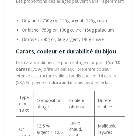
Les proportions des alliages peuvent varier légèrement
:
Or jaune : 750g or, 125g argent, 125g cuivre
Or blanc : 750g or, 100g cuivre, 150g palladium
Or rose : 750g or, 60g argent, 190g cuivre
Carats, couleur et durabilité du bijou
Les carats indiquent le pourcentage d'or pur : L'
or 18
carats
(75%) offre un bel équilibre entre couleur
intense et structure solide, tandis que l'or 14 carats
(58,5%) gagne en
durabilité
mais perd en éclat.
Type
Composition
Couleur
Dureté
d'or
alliage
obtenue
relative
18 ct
Jaune
12,5 %
Malléable,
Or
chaud,
argent + 12,5
rayures
jaune
éclat