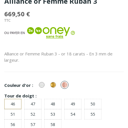
Alliance or Femme Ruban 3
669,50 €
TTC
OU PAYER EN
Alliance or Femme Ruban 3 - or 18 carats - En 3 mm de
largeur.
or
or
or
Couleur d'or :
Blanc
Jaune
Rose
Tour de doigt :
46
47
48
49
50
51
52
53
54
55
56
57
58